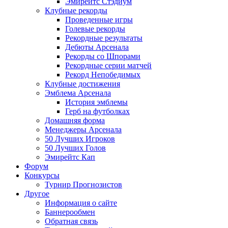
Эмирейтс Стэдиум
Клубные рекорды
Проведенные игры
Голевые рекорды
Рекордные результаты
Дебюты Арсенала
Рекорды со Шпорами
Рекордные серии матчей
Рекорд Непобедимых
Клубные достижения
Эмблема Арсенала
История эмблемы
Герб на футболках
Домашняя форма
Менеджеры Арсенала
50 Лучших Игроков
50 Лучших Голов
Эмирейтс Кап
Форум
Конкурсы
Турнир Прогнозистов
Другое
Информация о сайте
Баннерообмен
Обратная связь