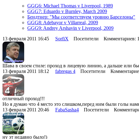
GGG6: Michael Thomas v Liverpool, 1989
GGG7: Eduardo v Burnley, March 2009
Бендтнер: "Мы соответствуем уровню Барселоны"
GGG8: Adebayor v Villarreal, 2009
GGG9: Andrey Arshavin v Liverpool, 2009
13 февраля 2011 16:45
SorfiX
Посетители Комментариев: 
Шава в своем стиле: проход в лицевую линию, а дальше или бье
13 февраля 2011 18:12
fabregas 4
Посетители Комментарие
отличный проход!!!
Но я думаю что 4 место это слишком,перед ним были голы нам
13 февраля 2011 20:46
FabaSasha4
Посетители Комментари
ну эт недавно было!)