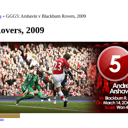
s
» GGG5: Arshavin v Blackburn Rovers, 2009
overs, 2009
вин
v Блекбэрн