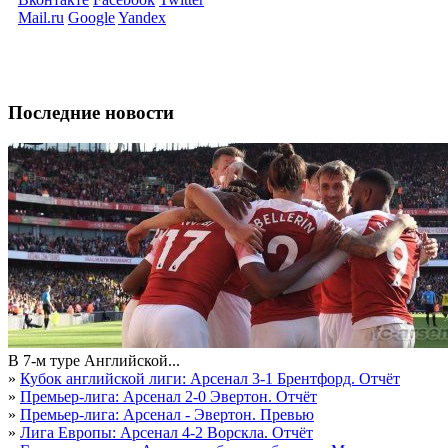
Mail.ru
Google
Yandex
Последние новости
В 7-м туре Английской...
»
Кубок английской лиги: Арсенал 3-1 Брентфорд. Отчёт
»
Премьер-лига: Арсенал 2-0 Эвертон. Отчёт
»
Премьер-лига: Арсенал - Эвертон. Превью
»
Лига Европы: Арсенал 4-2 Ворскла. Отчёт