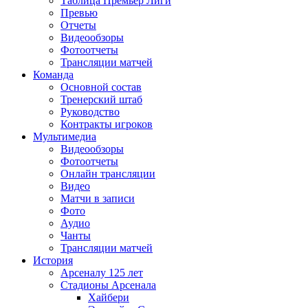
Таблица Премьер Лиги
Превью
Отчеты
Видеообзоры
Фотоотчеты
Трансляции матчей
Команда
Основной состав
Тренерский штаб
Руководство
Контракты игроков
Мультимедиа
Видеообзоры
Фотоотчеты
Онлайн трансляции
Видео
Матчи в записи
Фото
Аудио
Чанты
Трансляции матчей
История
Арсеналу 125 лет
Стадионы Арсенала
Хайбери