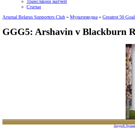
Трансляции матчей
Статьи
Arsenal Belarus Supporters Club
»
Мультимедиа
»
Greatest 50 Goal
GGG5: Arshavin v Blackburn R
Gunners' 50th Greatest Goal -
Андрей Арша