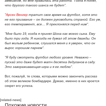
аммиаком, но мне нравилась эта работа. Тогда я понял,
что другого такого шанса не будет".
"
Арсен Венгер
тратит свое время на футбол, хотя это
не его призвание – он должен руководить страной. Его ум,
его темперамент, все… Я преклонялся перед ним".
"Мне было 19, когда я принял Шона как моего сына. Ему
было три года. Я никогда не думал об этом дважды. Он
был милым ребенком, слушался меня и я уверен, что он
вырос хорошим парнем".
"Я буду смотреть футбол любого уровня. Неважно –
пускай это даже будет матч десятка дедуганов в саду.
Это завораживающая игра и я ее люблю".
Вот, пожалуй, те слова, которыми можно закончить рассказ
об этом великом бомбардире. Думаю, именно в них кроется
секрет его успеха.
[related-news]
Похожие новости