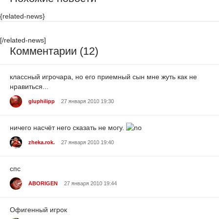
{related-news}
[/related-news]
Комментарии (12)
классный игрочара, но его приемный сын мне жуть как не
нравиться...
gluphilipp
27 января 2010 19:30
ничего насчёт него сказать не могу.
zheka.rok.
27 января 2010 19:40
спс
ABORIGEN
27 января 2010 19:44
Офигенный игрок