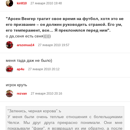
kirill10
27 января 2010 19:48
"Арсен Венгер тратит свое время на футбол, хотя это не
его призвание – он должен руководить страной. Его ум,
его темперамент, все… Я преклонялся перед ним".
о да,сеня есть сеня)))))
arszenua14
27 января 2010 19:57
меня тада даж не было)
ap4u
27 января 2010 20:12
игрок круть
rezvan
27 января 2010 20:16
"Заткнись, черная корова".ъ
У меня были очень теплые отношения с болельщиками
Челси. Мы друг друга прекрасно понимали. Они мне
показывали "факи", я возвращал их им обратно, а после