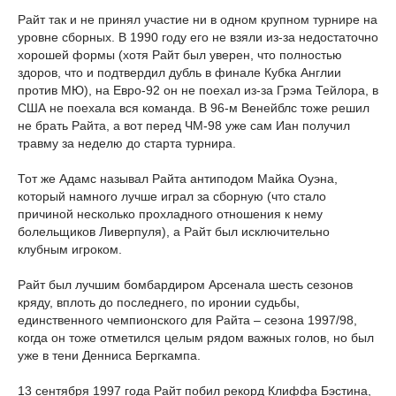
Райт так и не принял участие ни в одном крупном турнире на
уровне сборных. В 1990 году его не взяли из-за недостаточно
хорошей формы (хотя Райт был уверен, что полностью
здоров, что и подтвердил дубль в финале Кубка Англии
против МЮ), на Евро-92 он не поехал из-за Грэма Тейлора, в
США не поехала вся команда. В 96-м Венейблс тоже решил
не брать Райта, а вот перед ЧМ-98 уже сам Иан получил
травму за неделю до старта турнира.
Тот же Адамс называл Райта антиподом Майка Оуэна,
который намного лучше играл за сборную (что стало
причиной несколько прохладного отношения к нему
болельщиков Ливерпуля), а Райт был исключительно
клубным игроком.
Райт был лучшим бомбардиром Арсенала шесть сезонов
кряду, вплоть до последнего, по иронии судьбы,
единственного чемпионского для Райта – сезона 1997/98,
когда он тоже отметился целым рядом важных голов, но был
уже в тени Денниса Бергкампа.
13 сентября 1997 года Райт побил рекорд Клиффа Бэстина,