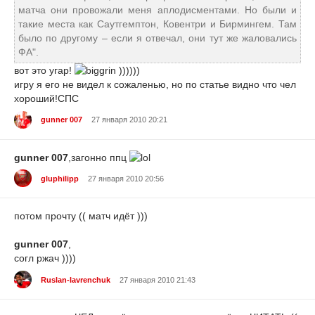
матча они провожали меня аплодисментами. Но были и
такие места как Саутгемптон, Ковентри и Бирмингем. Там
было по другому – если я отвечал, они тут же жаловались
ФА".
вот это угар!
))))))
игру я его не видел к сожаленью, но по статье видно что чел
хороший!СПС
gunner 007
27 января 2010 20:21
gunner 007
,загонно ппц
gluphilipp
27 января 2010 20:56
потом прочту (( матч идёт )))
gunner 007
,
согл ржач ))))
Ruslan-lavrenchuk
27 января 2010 21:43