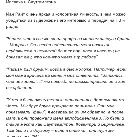
Ипсвича и Саутгемптона.
Иан Райт очень яркая и колоритная личность, в чем можно
убедиться из выдержек из его интервью и передач на ТВ и
радио.
"В том, что я все же стал профи во многом заслуга брата
– Морриса. Он всегда подстегивал меня называя
неудачником и неумехой до тех пор, пока я наконец не
доказал ему, что кое-что умею в футболе".
"Расизм был другим, когда я был моложе. Например, если
моя мама кричала на меня, я мог ответить: "Заткнись,
черная корова". И мы никогда не рассматривали это как
оскорбление".
"У меня были очень теплые отношения с болельщиками
Челси. Мы друг друга прекрасно понимали. Они мне
показывали "факи", я возвращал их им обратно, а после
матча они провожали меня аплодисментами. Но были и
такие места как Саутгемптон, Ковентри и Бирмингем.
Там было по другому – если я отвечал, они тут же
жаловались ФА".