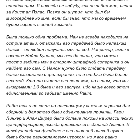
нападающим. Я никогда не забуду, как он забил мне, играя
за Кристал Пэлас. Позже он шутил, что был бы
милосерднее ко мне, если бы знал, что мы со временем
будем играть в одной команде.
Была только одна проблема. Иан не всегда находился на
острие атаки, отыскать его передачей было нелегким
делом – он любил получать мяч на ход. Например, имея в
составе Найла Куинна, мы всегда знали, что можно
просто выбить мяч в сторону штрафной соперника и он
найдет его сам. С Ианом нужно было отдать передачу
более взвешенно и филигранно, но и отдача была более
весомой. Кто-то считал его лентяем, но в том, что мы
выигрывали 1:0 была и его заслуга, ибо чаще всего этот
единственный го забивал именно Райт.
Райт так и не стал по-настоящему важным игроком для
сборной и для этого были объективные причины. Гари
Линкер и Алан Ширер были больше похожи на классических
центрфорвардов, всегда ценившихся в сборной Англии. В
международном футболе с его плотной опекой нужно
быть более разноплановым игроком, но я все равно