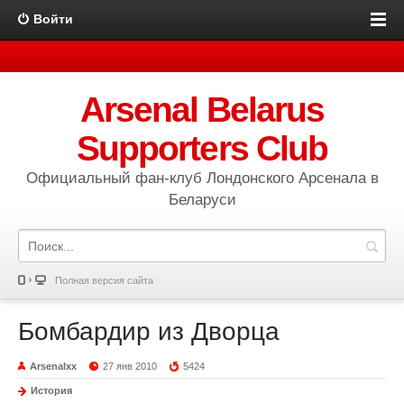
Войти
Arsenal Belarus
Supporters Club
Официальный фан-клуб Лондонского Арсенала в
Беларуси
Полная версия сайта
Бомбардир из Дворца
Arsenalxx
27 янв 2010
5424
История