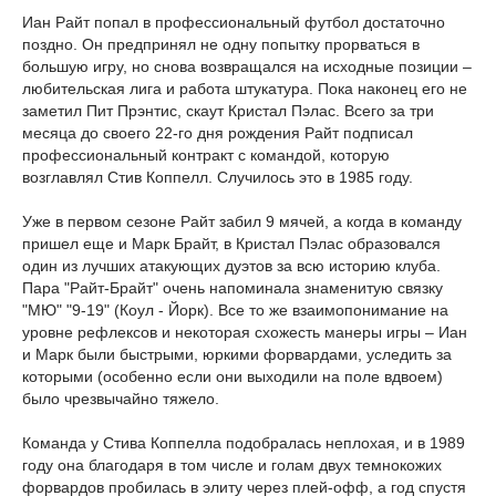
Иан Райт попал в профессиональный футбол достаточно
поздно. Он предпринял не одну попытку прорваться в
большую игру, но снова возвращался на исходные позиции –
любительская лига и работа штукатура. Пока наконец его не
заметил Пит Прэнтис, скаут Кристал Пэлас. Всего за три
месяца до своего 22-го дня рождения Райт подписал
профессиональный контракт с командой, которую
возглавлял Стив Коппелл. Случилось это в 1985 году.
Уже в первом сезоне Райт забил 9 мячей, а когда в команду
пришел еще и Марк Брайт, в Кристал Пэлас образовался
один из лучших атакующих дуэтов за всю историю клуба.
Пара "Райт-Брайт" очень напоминала знаменитую связку
"МЮ" "9-19" (Коул - Йорк). Все то же взаимопонимание на
уровне рефлексов и некоторая схожесть манеры игры – Иан
и Марк были быстрыми, юркими форвардами, уследить за
которыми (особенно если они выходили на поле вдвоем)
было чрезвычайно тяжело.
Команда у Стива Коппелла подобралась неплохая, и в 1989
году она благодаря в том числе и голам двух темнокожих
форвардов пробилась в элиту через плей-офф, а год спустя