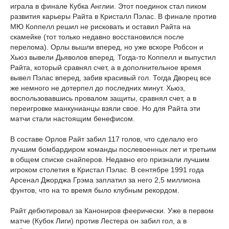
играла в финале Кубка Англии. Этот поединок стал пиком
развития карьеры Райта в Кристалл Пэлас. В финале против
МЮ Коппелл решил не рисковать и оставил Райта на
скамейке (тот только недавно восстановился после
перелома). Орлы вышли вперед, но уже вскоре Робсон и
Хьюз вывели Дьяволов вперед. Тогда-то Коппелл и выпустил
Райта, который сравнял счет, а в дополнительное время
вывел Пэлас вперед, забив красивый гол. Тогда Дворец все
же немного не дотерпел до последних минут. Хьюз,
воспользовавшись провалом защиты, сравнял счет, а в
переигровке манкунианцы взяли свое. Но для Райта эти
матчи стали настоящим бенефисом.
В составе Орлов Райт забил 117 голов, что сделало его
лучшим бомбардиром команды послевоенных лет и третьим
в общем списке снайперов. Недавно его признали лучшим
игроком столетия в Кристал Пэлас. В сентябре 1991 года
Арсенал Джорджа Грэма заплатил за него 2,5 миллиона
фунтов, что на то время было клубным рекордом.
Райт дебютировал за Канониров феерически. Уже в первом
матче (Кубок Лиги) против Лестера он забил гол, а в