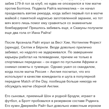
забив 179-й гол за клуб, но едва не опозорился в том матче
против Болтона. Подвела Райта математика – он начал
праздновать взятие рекорда, когда забил первый гол в матче
майкой с памятной надписью заготовленной заранее, но тот
мяч всего лишь помог ему сравняться со знаменитым
бомбардиром! Пришлось забивать еще, и Скакуны получили
еще два гола от Иана Райта!
После Арсенала Райт играл за Вест Хэм, Ноттингем Форест
(аренда), Селтик и Бёрнли. Везде довольно прилично
забивал, но надолго не задерживался. По завершении
карьеры работал на телевидении, причем не только в
спортивных передачах – он ездил по пустыням Африки и
снимал сюжеты о туземцах. Однако ушел со скандалом,
когда после матча Россия – Англия посчитал, что его
используют в качестве комедианта и шута в популярной
передаче Match of the Day, пообещав больше никогда не
обсуждать матчи сборной Англии.
Его сыновья, приемный Шон и родной Брэдли, играют в
футбол, а Брэтт пробовался в резервном составе Рэдинга.
Его кузен Джермейн Райт был довольно известным игроком