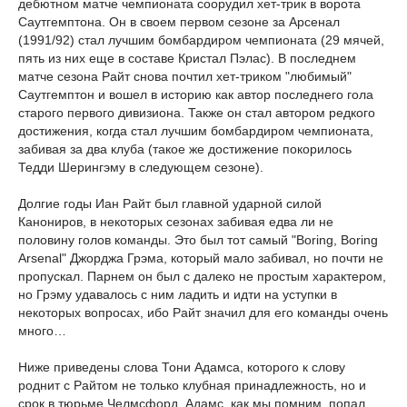
дебютном матче чемпионата соорудил хет-трик в ворота
Саутгемптона. Он в своем первом сезоне за Арсенал
(1991/92) стал лучшим бомбардиром чемпионата (29 мячей,
пять из них еще в составе Кристал Пэлас). В последнем
матче сезона Райт снова почтил хет-триком "любимый"
Саутгемптон и вошел в историю как автор последнего гола
старого первого дивизиона. Также он стал автором редкого
достижения, когда стал лучшим бомбардиром чемпионата,
забивая за два клуба (такое же достижение покорилось
Тедди Шерингэму в следующем сезоне).
Долгие годы Иан Райт был главной ударной силой
Канониров, в некоторых сезонах забивая едва ли не
половину голов команды. Это был тот самый "Boring, Boring
Arsenal" Джорджа Грэма, который мало забивал, но почти не
пропускал. Парнем он был с далеко не простым характером,
но Грэму удавалось с ним ладить и идти на уступки в
некоторых вопросах, ибо Райт значил для его команды очень
много…
Ниже приведены слова Тони Адамса, которого к слову
роднит с Райтом не только клубная принадлежность, но и
срок в тюрьме Челмсфорд. Адамс, как мы помним, попал