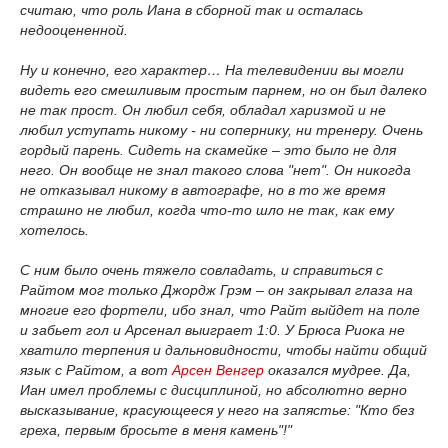
считаю, что роль Иана в сборной так и осталась
недооцененной.
Ну и конечно, его характер… На телевидении вы могли
видеть его смешливым простым парнем, но он был далеко
не так прост. Он любил себя, обладал харизмой и не
любил уступать никому - ни сопернику, ни тренеру. Очень
гордый парень. Сидеть на скамейке – это было не для
него. Он вообще не знал такого слова "нет". Он никогда
не отказывал никому в автографе, но в то же время
страшно не любил, когда что-то шло не так, как ему
хотелось.
С ним было очень тяжело совладать, и справиться с
Райтом мог только Джордж Грэм – он закрывал глаза на
многие его фортели, ибо знал, что Райт выйдет на поле
и забьет гол и Арсенал выиграет 1:0. У Брюса Риока не
хватило терпения и дальновидности, чтобы найти общий
язык с Райтом, а вот
Арсен Венгер
оказался мудрее. Да,
Иан имел проблемы с дисциплиной, но абсолютно верно
высказывание, красующееся у него на запястье: "Кто без
греха, первым бросьте в меня камень"!"