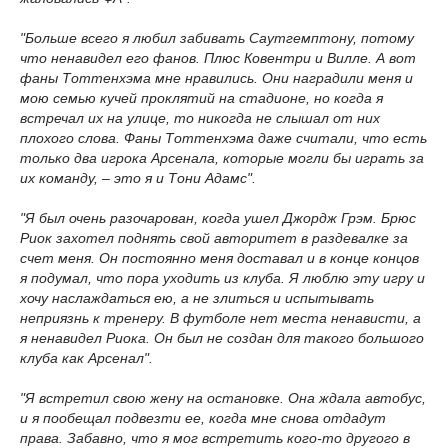
"Больше всего я любил забивать Саутгемптону, потому
что ненавидел его фанов. Плюс Ковентри и Вилле. А вот
фаны Тоттенхэма мне нравились. Они наградили меня и
мою семью кучей проклятий на стадионе, но когда я
встречал их на улице, то никогда не слышал от них
плохого слова. Фаны Тоттенхэма даже считали, что есть
только два игрока Арсенала, которые могли бы играть за
их команду, – это я и Тони Адамс".
"Я был очень разочарован, когда ушел Джордж Грэм. Брюс
Риок захотел поднять свой авторитет в раздевалке за
счет меня. Он постоянно меня доставал и в конце концов
я подумал, что пора уходить из клуба. Я люблю эту игру и
хочу наслаждаться ею, а не злиться и испытывать
неприязнь к тренеру. В футболе нет места ненависти, а
я ненавидел Риока. Он был не создан для такого большого
клуба как Арсенал".
"Я встретил свою жену на остановке. Она ждала автобус,
и я пообещал подвезти ее, когда мне снова отдадут
права. Забавно, что я мог встретить кого-то другого в