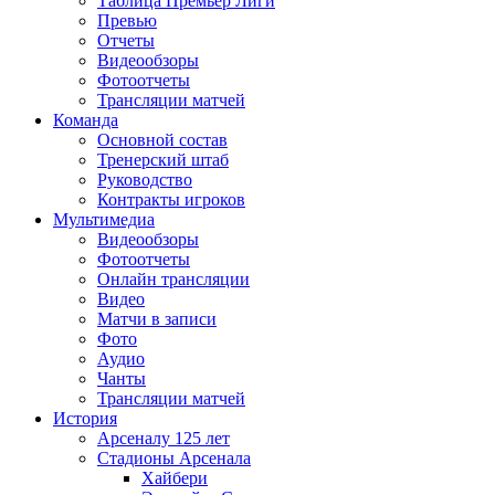
Таблица Премьер Лиги
Превью
Отчеты
Видеообзоры
Фотоотчеты
Трансляции матчей
Команда
Основной состав
Тренерский штаб
Руководство
Контракты игроков
Мультимедиа
Видеообзоры
Фотоотчеты
Онлайн трансляции
Видео
Матчи в записи
Фото
Аудио
Чанты
Трансляции матчей
История
Арсеналу 125 лет
Стадионы Арсенала
Хайбери