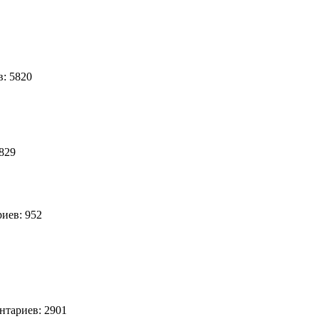
2
: 5820
1829
иев: 952
тариев: 2901