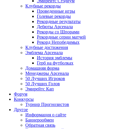
Эмирейтс Стэдиум
Клубные рекорды
Проведенные игры
Голевые рекорды
Рекордные результаты
Дебюты Арсенала
Рекорды со Шпорами
Рекордные серии матчей
Рекорд Непобедимых
Клубные достижения
Эмблема Арсенала
История эмблемы
Герб на футболках
Домашняя форма
Менеджеры Арсенала
50 Лучших Игроков
50 Лучших Голов
Эмирейтс Кап
Форум
Конкурсы
Турнир Прогнозистов
Другое
Информация о сайте
Баннерообмен
Обратная связь