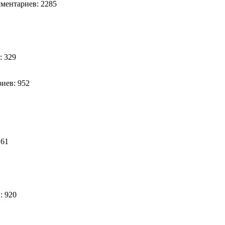
ентариев: 2285
: 329
иев: 952
261
: 920