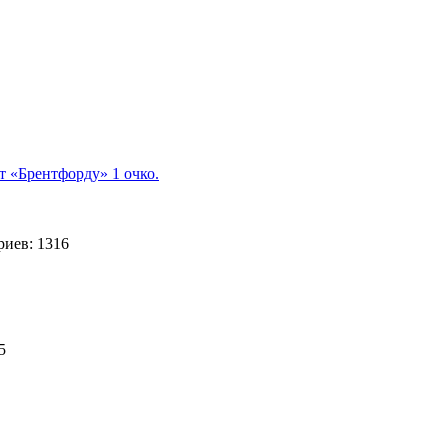
 «Брентфорду» 1 очко.
иев: 1316
25