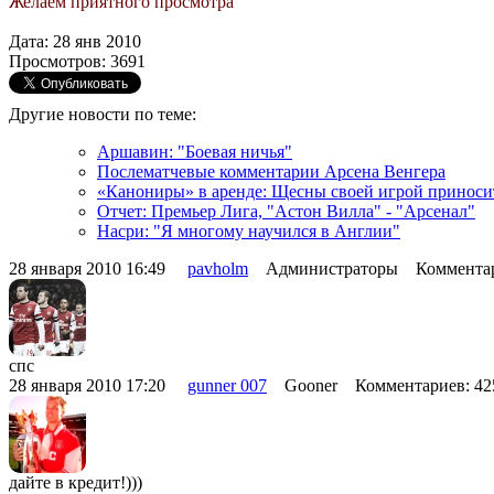
Желаем приятного просмотра
Дата: 28 янв 2010
Просмотров: 3691
Другие новости по теме:
Аршавин: "Боевая ничья"
Послематчевые комментарии Арсена Венгера
«Канониры» в аренде: Щесны своей игрой приносит
Отчет: Премьер Лига, "Астон Вилла" - "Арсенал"
Насри: "Я многому научился в Англии"
28 января 2010 16:49
pavholm
Администраторы Комментар
спс
28 января 2010 17:20
gunner 007
Gooner Комментариев: 4
дайте в кредит!)))