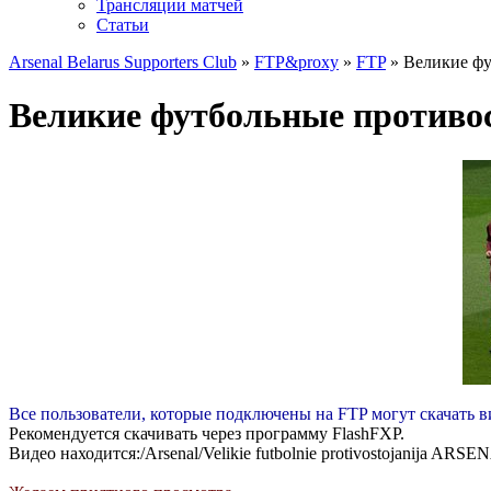
Трансляции матчей
Статьи
Arsenal Belarus Supporters Club
»
FTP&proxy
»
FTP
» Великие фу
Великие футбольные противо
Все пользователи, которые подключены на FTP могут скачать в
Рекомендуется скачивать через программу FlashFXP.
Видео находится:/Arsenal/Velikie futbolnie protivostojanija 