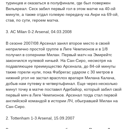
туринцев и оказаться в полуфинале, где был повержен
Вильяреал. Сеск забил первый гол в этом матче на 40-ой
минуте, а также отдал голевую передачу на Анри на 69-ой,
став, по сути, героем матча.
3. AC Milan 0-2 Arsenal, 04.03.2008
В сезоне 2007/08 Арсенал занял второе место в своей
неприлично простой группе в Лиге Чемпионов и в 1/8
получил в соперники Милан. Первый матч на Эмирейтс
закончился нулевой ничьей. На Сан-Сиро, несмотря на
подавляющее преимущество Арсенала, до 84-ой минуты
также горели нули, пока Фабрегас ударом с 30 метров в
нижний угол не застал врасплох вратаря Милана Калача,
добыв нам путевку в четвертьфинал. Еще через несколько
минут точку в матче поставил Адебайор, который забил свой
первый мяч в Лиге Чемпионов. Арсенал тогда стал первой
английской командой в истории ЛЧ, обыгравшей Милан на
Сан-Сиро.
2. Tottenham 1-3 Arsenal, 15.09.2007