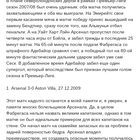
В плане северолондонских дерби в рамках Премьер-Лиги
сезон 2007/08 был очень удачным: оба матча получились
захватывающими и оба мы выиграли. На Эмирейтс свои
первым касанием мяча в матче победу принес вышедший на
замену Бендтнер, сразу после того, как Альмунья отбил
пенальти. А на Уайт Харт Лэйн Арсенал пропустил после
четверти часа игры от Бэйла, и забил трижды в последние 25
минут матча. На 65-ой минуте после подачи Фабрегаса со
штрафного Адебайор сравнял счет, а победный гол на 80-ой
минуте фантастическим дальним ударом забил уже сам
Сеск. В добавленное время Адебайор забил еще один
супергол, который впоследствии был признан лучшим голом
сезона в Премьер-Лиге.
1. Arsenal 3-0 Aston Villa, 27.12.2009
Этот матч надолго останется в моей памяти и, я уверен, в
памяти многих болельщиков Арсенала. Да, в целом
Фабрегаса нельзя назвать великим капитаном, однако в том
матче он был идеальным примером для всех капитанов на
стене. Он начал матч на скамейке запасных из-за проблем с
задней поверхностью бедра. Арсенал владел
преимуществом, но создавать опасные моменты получалось