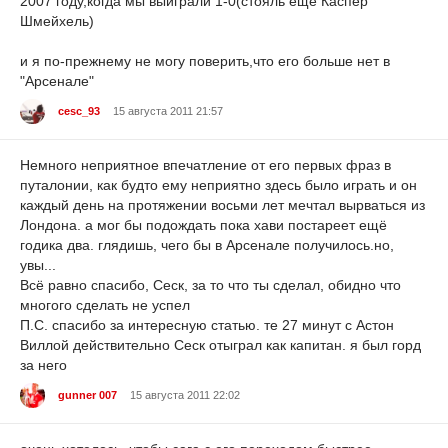
2007 году,когда мы выиграли 1-0(стояль ещё Каспер
Шмейхель)
и я по-прежнему не могу поверить,что его больше нет в
"Арсенале"
cesc_93
15 августа 2011 21:57
Немного неприятное впечатление от его первых фраз в
путалонии, как будто ему неприятно здесь было играть и он
каждый день на протяжении восьми лет мечтал вырваться из
Лондона. а мог бы подождать пока хави постареет ещё
годика два. глядишь, чего бы в Арсенале получилось.но,
увы...
Всё равно спасибо, Сеск, за то что ты сделал, обидно что
многого сделать не успел
П.С. спасибо за интересную статью. те 27 минут с Астон
Виллой действительно Сеск отыграл как капитан. я был горд
за него
gunner 007
15 августа 2011 22:02