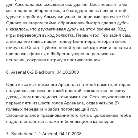
для Арсенала все складывалось удачно. Весь первый тайм
мы отчаянно оборонялись, и благодаря лишь невероятной
удаче и геройству Альмуньи ушли на перерыв при счете 0-0.
Однако во втором тайме Ибрагимович быстро сделал дубль,
и казалось, что двухматчевая дуэль на этом окончена. Ход
игры перевернул выход Уолкотта. Первый гол Тео забил сам,
а потом его навес нашел голову Бендтнера, который мягко
скинул на Сеска. Пуйолю ценой красной карточки и пенальти
пришлось сфолить, и Фабрегас уверенно реализовал
пенальти, сохранив интригу в противостоянии.
8. Arsenal 6-2 Blackburn, 04.10.2009
Одна из самых ярких игр Арсенала на моей памяти, которая
получилась совсем не такой простой, как кажется по счету:
дважды нам приходилось отыгрываться. Сеск поучаствовал в
первых пяти из шести голов Арсенала, отдав четыре (!)
голевых передачи и забив потрясающий гол.
Эмоциональное празднование того гола с целованием герба
надолго останется в памяти болельщиков канониров.
7. Sunderland 1-1 Arsenal, 04.10.2008