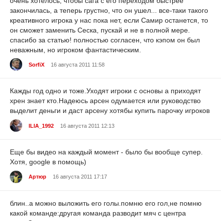
очень хотелось, чтобы сага с его переходом быстрее
закончилась, а теперь грустно, что он ушел... все-таки такого
креативного игрока у нас пока нет, если Самир останется, то
он сможет заменить Сеска, пускай и не в полной мере.
спасибо за статью! полностью согласен, что кэпом он был
неважным, но игроком фантастическим.
SorfiX
16 августа 2011 11:58
Кажды год одно и тоже.Уходят игроки с основы а приходят
хрен знает кто.Надеюсь арсен одумается или руководство
выделит деньги и даст арсену хотябы купить парочку игроков
ILIA_1992
16 августа 2011 12:13
Еще бы видео на каждый момент - было бы вообще супер.
Хотя, google в помощь)
Артюр
16 августа 2011 17:17
блин..а можно выложить его голы.помню его гол,не помню
какой команде:другая команда разводит мяч с центра