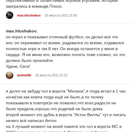
перспективных и талантливых игроков упускаем, которые
заигрались в команде.Плохо.
max.hlushakov
15 августа 2011 21:05
max.hlushakov
,
он играл и показывал отличный футбол, он делал всё что
мог, он переживал со всеми, радовался со всеми, отдавался
полностью игре и так 8 лет. Он всегда останется у меня в
сердце. Я не виню его, возможно понять тоже сложно, но это
должно было произойти.
Удачи, Сеск!
andrei4ik
15 августа 2011 21:12
я долго не забуду гол в ворота "Милана",я тогда встал в 1 час
ночи(так как компа тогда ещё не было,а по телику
показывали в повторе)и не пожалел,что втал,радости не
было предела,хорошо,что родичей не было дома
второй момент это дубль в ворота "Астон Виллы" тут и писать
нечего всё написал Антон
на 3 лучший момент на моей памяти это гол в ворота МС в