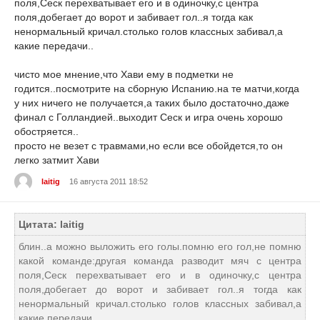
поля,Сеск перехватывает его и в одиночку,с центра
поля,добегает до ворот и забивает гол..я тогда как
ненормальный кричал.столько голов классных забивал,а
какие передачи..
чисто мое мнение,что Хави ему в подметки не
годится..посмотрите на сборную Испанию.на те матчи,когда
у них ничего не получается,а таких было достаточно,даже
финал с Голландией..выходит Сеск и игра очень хорошо
обостряется..
просто не везет с травмами,но если все обойдется,то он
легко затмит Хави
laitig
16 августа 2011 18:52
Цитата: laitig
блин..а можно выложить его голы.помню его гол,не помню
какой команде:другая команда разводит мяч с центра
поля,Сеск перехватывает его и в одиночку,с центра
поля,добегает до ворот и забивает гол..я тогда как
ненормальный кричал.столько голов классных забивал,а
какие передачи..