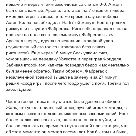
неважно и первый тайм закончился со счетом 0-0. А матч
был очень важный: Арсенал отставал на 7 очков от лидера,
имея две игры в запасе; в то же время в случае победы
Астон Вилла нас обходила. На 57-ой минуте Венгер решил
рискнуть и выпустил Фабрегаса. Риск себя оправдал сполна:
проведя на поле всего восемь минут, Фабрегас вывел
Арсенал вперед, идеально исполнив штрафной удар
(единственный его гол со штрафного безо всяких
рикошетов). Еще через 16 минут Сеск удвоил счет,
ускорившись на передачу Уолкотта и переиграв Фриделя.
Забивая второй гол, капитан повредил бедро и моментально
был заменен обратно. Таким образом, Фабрегас с
незалеченной травмой вышел на замену и за 27 минут
решил исход игры, после чего гордо ушел с поля. Третий гол
забил Диаби.
Честно говоря, писать эту статью было довольно обидно.
Жаль, что ушел гениальный игрок, лучший игрок команды, с
которым связано столько великолепных воспоминаний. Еще
более жалко осознавать то, насколько он хотел уйти, и
больно слышать во время его путалонской презентации, что
об этом моменте он мечтал восемь лет. Как бы там ни было,