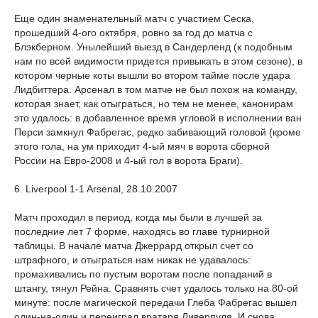
Еще один знаменательный матч с участием Сеска,
прошедший 4-ого октября, ровно за год до матча с
Блэкберном. Унылейший выезд в Сандерленд (к подобным
нам по всей видимости придется привыкать в этом сезоне), в
котором черные коты вышли во втором тайме после удара
Лидбиттера. Арсенал в том матче не был похож на команду,
которая знает, как отыграться, но тем не менее, канонирам
это удалось: в добавленное время угловой в исполнении ван
Перси замкнул Фабрегас, редко забивающий головой (кроме
этого гола, на ум приходит 4-ый мяч в ворота сборной
России на Евро-2008 и 4-ый гол в ворота Браги).
6. Liverpool 1-1 Arsenal, 28.10.2007
Матч проходил в период, когда мы были в лучшей за
последние лет 7 форме, находясь во главе турнирной
таблицы. В начале матча Джеррард открыл счет со
штрафного, и отыграться нам никак не удавалось:
промахивались по пустым воротам после попаданий в
штангу, тянул Рейна. Сравнять счет удалось только на 80-ой
минуте: после магической передачи Глеба Фабрегас вышел
один-на-один и переиграл вратаря Ливерпуля. И снова