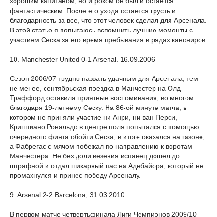
хорошим капитаном, но игроком он был и остается
фантастическим. После его ухода остается грусть и
благодарность за все, что этот человек сделал для Арсенала.
В этой статье я попытаюсь вспомнить лучшие моменты с
участием Сеска за его время пребывания в рядах канониров.
10. Manchester United 0-1 Arsenal, 16.09.2006
Сезон 2006/07 трудно назвать удачным для Арсенала, тем
не менее, сентябрьская поездка в Манчестер на Олд
Траффорд оставила приятные воспоминания, во многом
благодаря 19-летнему Сеску. На 86-ой минуте матча, в
котором не приняли участие ни Анри, ни ван Перси,
Криштиано Рональдо в центре поля попытался с помощью
очередного финта обойти Сеска, в итоге оказался на газоне,
а Фабрегас с мячом побежал по направлению к воротам
Манчестера. Не без доли везения испанец дошел до
штрафной и отдал шикарный пас на Адебайора, который не
промахнулся и принес победу Арсеналу.
9. Arsenal 2-2 Barcelona, 31.03.2010
В первом матче четвертьфинала Лиги Чемпионов 2009/10