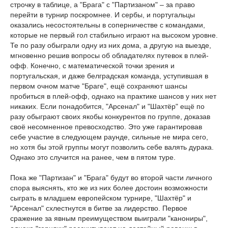
строчку в таблице, а "Брага" с "Партизаном" – за право
перейти в турнир поскромнее. И сербы, и португальцы
оказались несостоятельны в соперничестве с командами,
которые не первый гол стабильно играют на высоком уровне.
Те по разу обыграли одну из них дома, а другую на выезде,
мгновенно решив вопросы об обладателях путевок в плей-
офф. Конечно, с математической точки зрения и
португальская, и даже белградская команда, уступившая в
первом очном матче "Браге", ещё сохраняют шансы
пробиться в плей-офф, однако на практике шансов у них нет
никаких. Если понадобится, "Арсенал" и "Шахтёр" ещё по
разу обыграют своих якобы конкурентов по группе, доказав
своё несомненное превосходство. Это уже гарантировав
себе участие в следующем раунде, сильные не мира сего,
но хотя бы этой группы могут позволить себе валять дурака.
Однако это случится на ранее, чем в пятом туре.
Пока же "Партизан" и "Брага" будут во второй части личного
спора выяснять, кто же из них более достоин возможности
сыграть в младшем европейском турнире, "Шахтёр" и
"Арсенал" схлестнутся в битве за лидерство. Первое
сражение за явным преимуществом выиграли "канониры",