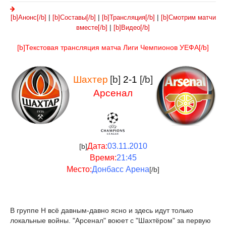
|
|
|
[b]Анонс[/b]
[b]Составы[/b]
[b]Трансляция[/b]
[b]Смотрим матчи
|
вместе[/b]
[b]Видео[/b]
[b]Текстовая трансляция матча Лиги Чемпионов УЕФА[/b]
Шахтер
[b]
2-1
[/b]
Арсенал
Дата:
03.11.2010
[b]
Время:
21:45
Место:
Донбасс Арена
[/b]
В группе H всё давным-давно ясно и здесь идут только
локальные войны. "Арсенал" воюет с "Шахтёром" за первую