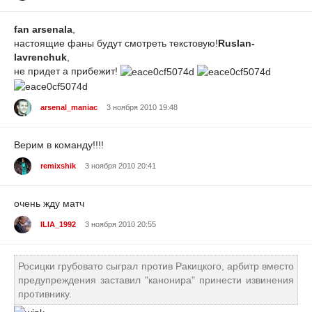
fan arsenala
,
настоящие фаны будут смотреть текстовую!
Ruslan-
lavrenchuk
,
не придет а прибежит!
arsenal_maniac
3 ноября 2010 19:48
Верим в команду!!!!
remixshik
3 ноября 2010 20:41
очень жду матч
ILIA_1992
3 ноября 2010 20:55
Росицки грубовато сыграл против Ракицкого, арбитр вместо
предупреждения заставил "канонира" принести извинения
противнику.