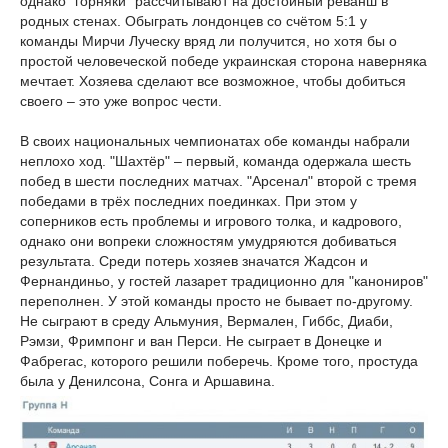
однако "горняки" рассчитывают на достойный реванш в
родных стенах. Обыграть лондонцев со счётом 5:1 у
команды Мирчи Луческу вряд ли получится, но хотя бы о
простой человеческой победе украинская сторона наверняка
мечтает. Хозяева сделают все возможное, чтобы добиться
своего – это уже вопрос чести.
В своих национальных чемпионатах обе команды набрали
неплохо ход. "Шахтёр" – первый, команда одержала шесть
побед в шести последних матчах. "Арсенал" второй с тремя
победами в трёх последних поединках. При этом у
соперников есть проблемы и игрового толка, и кадрового,
однако они вопреки сложностям умудряются добиваться
результата. Среди потерь хозяев значатся Жадсон и
Фернандиньо, у гостей лазарет традиционно для "канониров"
переполнен. У этой команды просто не бывает по-другому.
Не сыграют в среду Альмуния, Вермален, Гиббс, Диаби,
Рэмзи, Фримпонг и ван Перси. Не сыграет в Донецке и
Фабрегас, которого решили поберечь. Кроме того, простуда
была у Денилсона, Сонга и Аршавина.