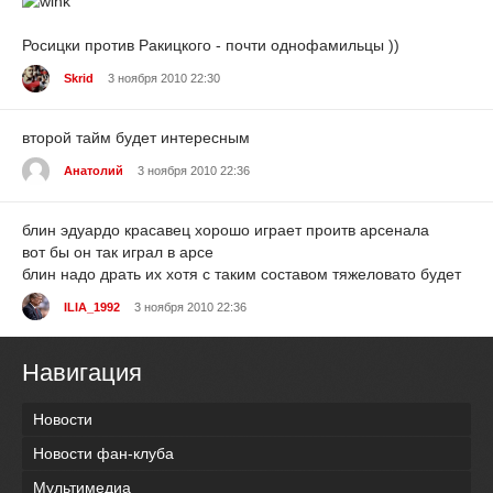
Росицки против Ракицкого - почти однофамильцы ))
Skrid
3 ноября 2010 22:30
второй тайм будет интересным
Анатолий
3 ноября 2010 22:36
блин эдуардо красавец хорошо играет проитв арсенала
вот бы он так играл в арсе
блин надо драть их хотя с таким составом тяжеловато будет
ILIA_1992
3 ноября 2010 22:36
Навигация
Новости
Новости фан-клуба
Мультимедиа