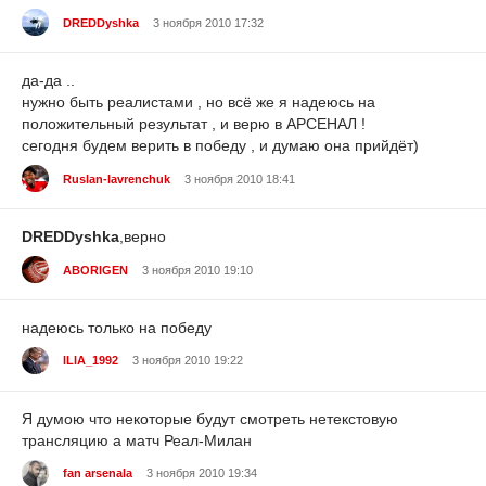
DREDDyshka
3 ноября 2010 17:32
да-да ..
нужно быть реалистами , но всё же я надеюсь на
положительный результат , и верю в АРСЕНАЛ !
сегодня будем верить в победу , и думаю она прийдёт)
Ruslan-lavrenchuk
3 ноября 2010 18:41
DREDDyshka
,верно
ABORIGEN
3 ноября 2010 19:10
надеюсь только на победу
ILIA_1992
3 ноября 2010 19:22
Я думою что некоторые будут смотреть нетекстовую
трансляцию а матч Реал-Милан
fan arsenala
3 ноября 2010 19:34