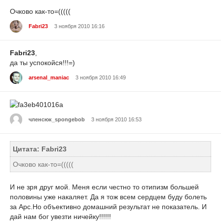
Очково как-то=(((((
Fabri23
3 ноября 2010 16:16
Fabri23
,
да ты успокойся!!!=)
arsenal_maniac
3 ноября 2010 16:49
членсюк_spongebob
3 ноября 2010 16:53
Цитата: Fabri23
Очково как-то=(((((
И не зря друг мой. Меня если честно то отипизм большей
половины уже накаляет. Да я тож всем сердцем буду болеть
за Арс.Но объективно домашний результат не показатель. И
дай нам бог увезти ничейку!!!!!!