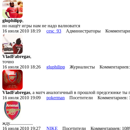
gluphilipp
,
но нащёт игры нам не надо валноватся
16 июля 2010 18:19
cesc_93
Администраторы Комментарие
VladFabregas
,
точно
16 июля 2010 18:26
gluphilipp
Журналисты Комментариев:
VladFabregas
, а матч аналогичный в прошлой предсезонке ты
16 июля 2010 19:09
pokerman
Посетители Комментариев:
жду....................
16 июля 2010 19:27
NIKE
Посетители Комментариев: 10