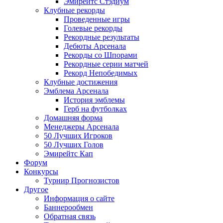
Эмирейтс Стэдиум
Клубные рекорды
Проведенные игры
Голевые рекорды
Рекордные результаты
Дебюты Арсенала
Рекорды со Шпорами
Рекордные серии матчей
Рекорд Непобедимых
Клубные достижения
Эмблема Арсенала
История эмблемы
Герб на футболках
Домашняя форма
Менеджеры Арсенала
50 Лучших Игроков
50 Лучших Голов
Эмирейтс Кап
Форум
Конкурсы
Турнир Прогнозистов
Другое
Информация о сайте
Баннерообмен
Обратная связь