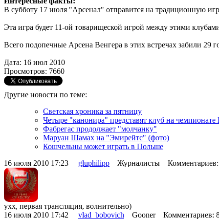
Интересные факты:
В субботу 17 июля "Арсенал" отправится на традиционную игру
Эта игра будет 11-ой товарищеской игрой между этими клубами
Всего подопечные Арсена Венгера в этих встречах забили 29 гол
Дата: 16 июл 2010
Просмотров: 7660
Другие новости по теме:
Светская хроника за пятницу
Четыре "канонира" представят клуб на чемпионате
Фабрегас продолжает "молчанку"
Маруан Шамах на "Эмирейтс" (фото)
Кошчельны может играть в Польше
16 июля 2010 17:23
gluphilipp
Журналисты Комментариев:
ухх, первая трансляция, волнительно)
16 июля 2010 17:42
vlad_bobovich
Gooner Комментариев: 