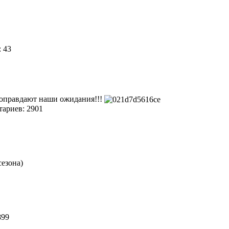
: 43
 оправдают наши ожидания!!!
ариев: 2901
сезона)
899