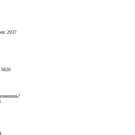
в: 2937
 5820
 помнишь?
 1
89