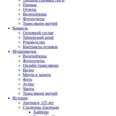
Таблица Премьер Лиги
Превью
Отчеты
Видеообзоры
Фотоотчеты
Трансляции матчей
Команда
Основной состав
Тренерский штаб
Руководство
Контракты игроков
Мультимедиа
Видеообзоры
Фотоотчеты
Онлайн трансляции
Видео
Матчи в записи
Фото
Аудио
Чанты
Трансляции матчей
История
Арсеналу 125 лет
Стадионы Арсенала
Хайбери