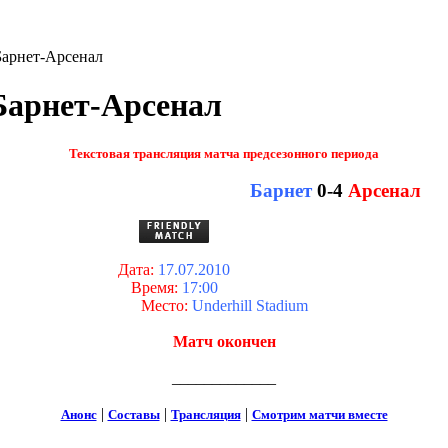
Барнет-Арсенал
Барнет-Арсенал
Текстовая трансляция матча предсезонного периода
Барнет
0-4
Арсенал
Дата:
17.07.2010
Время:
17:00
Место:
Underhill Stadium
Матч окончен
_____________
|
|
|
Анонс
Составы
Трансляция
Смотрим матчи вместе