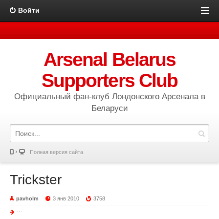
Войти
Arsenal Belarus
Supporters Club
Официальный фан-клуб Лондонского Арсенала в
Беларуси
Полная версия сайта
Trickster
pavholm
3 янв 2010
3758
---