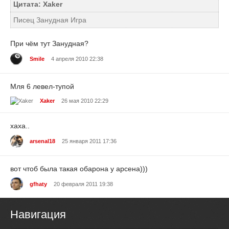
Цитата: Xaker
Писец Занудная Игра
При чём тут Занудная?
Smile
4 апреля 2010 22:38
Мля 6 левел-тупой
Xaker
26 мая 2010 22:29
хаха..
arsenal18
25 января 2011 17:36
вот чтоб была такая обарона у арсена)))
gfhaty
20 февраля 2011 19:38
Навигация