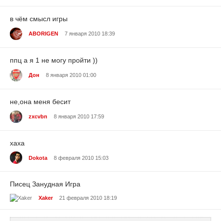
в чём смысл игры
ABORIGEN
7 января 2010 18:39
ппц а я 1 не могу пройти ))
Дон
8 января 2010 01:00
не,она меня бесит
zxcvbn
8 января 2010 17:59
хаха
Dokota
8 февраля 2010 15:03
Писец Занудная Игра
Xaker
21 февраля 2010 18:19