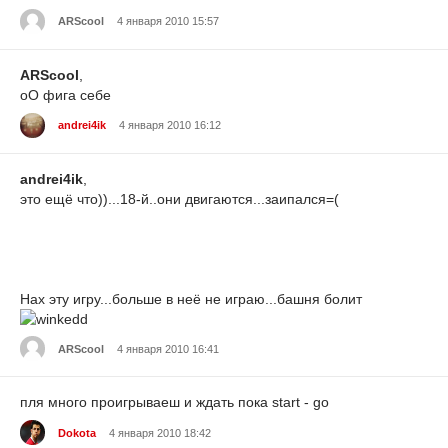
ARScool
4 января 2010 15:57
ARScool
,
оО фига себе
andrei4ik
4 января 2010 16:12
andrei4ik
,
это ещё что))...18-й..они двигаются...заипался=(
Нах эту игру...больше в неё не играю...башня болит
ARScool
4 января 2010 16:41
пля много проигрываеш и ждать пока start - go
Dokota
4 января 2010 18:42