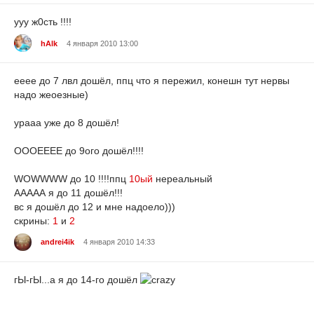
ууу ж0сть !!!!
hAlk
4 января 2010 13:00
ееее до 7 лвл дошёл, ппц что я пережил, конешн тут нервы
надо жеоезные)
урааа уже до 8 дошёл!
ОООЕЕЕЕ до 9ого дошёл!!!!
WOWWWW до 10 !!!!ппц
10ый
нереальный
ААААА я до 11 дошёл!!!
вс я дошёл до 12 и мне надоело)))
скрины:
1
и
2
andrei4ik
4 января 2010 14:33
гЫ-гЫ...а я до 14-го дошёл