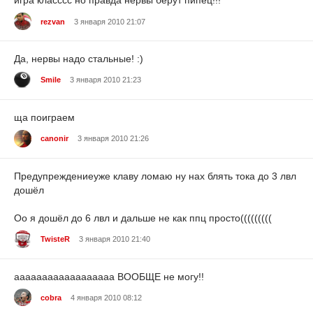
игра класссс но правда нервы берут пипец!!!
rezvan
3 января 2010 21:07
Да, нервы надо стальные! :)
Smile
3 января 2010 21:23
ща поиграем
canonir
3 января 2010 21:26
Предупреждение
уже клаву ломаю ну нах блять тока до 3 лвл
дошёл
Оо я дошёл до 6 лвл и дальше не как ппц просто(((((((((
TwisteR
3 января 2010 21:40
аааааааааааааааааа ВООБЩЕ не могу!!
cobra
4 января 2010 08:12