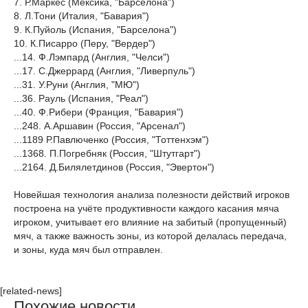
7. Р.Маркес (Мексика, "Барселона")
8. Л.Тони (Италия, "Бавария")
9. К.Пуйоль (Испания, "Барселона")
10. К.Писарро (Перу, "Вердер")
...14. Ф.Лэмпард (Англия, "Челси")
...17. С.Джеррард (Англия, "Ливерпуль")
...31. У.Руни (Англия, "МЮ")
...36. Рауль (Испания, "Реал")
...40. Ф.Рибери (Франция, "Бавария")
...248. А.Аршавин (Россия, "Арсенал")
...1189 Р.Павлюченко (Россия, "Тоттенхэм")
...1368. П.Погребняк (Россия, "Штутгарт")
...2164. Д.Билялетдинов (Россия, "Эвертон")
Новейшая технология анализа полезности действий игроков
построена на учёте продуктивности каждого касания мяча
игроком, учитывает его влияние на забитый (пропущенный)
мяч, а также важность зоны, из которой делалась передача,
и зоны, куда мяч был отправлен.
[related-news]
Похожие новости