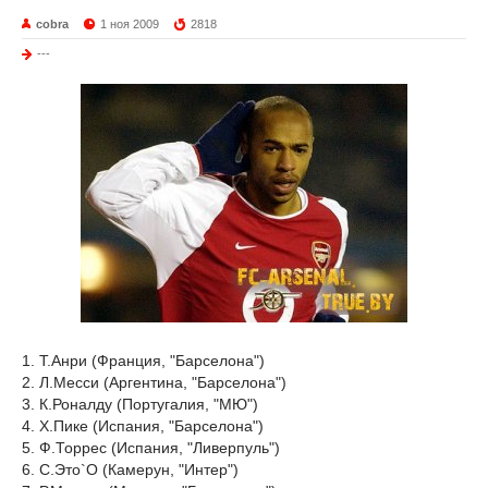
cobra
1 ноя 2009
2818
---
1. Т.Анри (Франция, "Барселона")
2. Л.Месси (Аргентина, "Барселона")
3. К.Роналду (Португалия, "МЮ")
4. Х.Пике (Испания, "Барселона")
5. Ф.Торрес (Испания, "Ливерпуль")
6. С.Это`О (Камерун, "Интер")