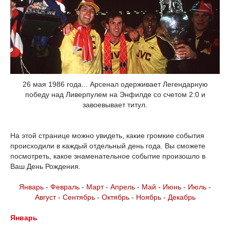
26 мая 1986 года... Арсенал одерживает Легендарную
победу над Ливерпулем на Энфилде со счетом 2:0 и
завоевывает титул.
На этой странице можно увидеть, какие громкие события
происходили в каждый отдельный день года. Вы сможете
посмотреть, какое знаменательное событие произошло в
Ваш День Рождения.
Январь
-
Февраль
-
Март
-
Апрель
-
Май
-
Июнь
-
Июль
-
Август
-
Сентябрь
-
Октябрь
-
Ноябрь
-
Декабрь
Январь