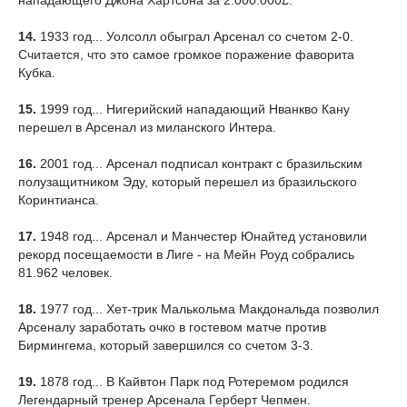
нападающего Джона Хартсона за 2.000.000£.
14.
1933 год... Уолсолл обыграл Арсенал со счетом 2-0.
Считается, что это самое громкое поражение фаворита
Кубка.
15.
1999 год... Нигерийский нападающий Нванкво Кану
перешел в Арсенал из миланского Интера.
16.
2001 год... Арсенал подписал контракт с бразильским
полузащитником Эду, который перешел из бразильского
Коринтианса.
17.
1948 год... Арсенал и Манчестер Юнайтед установили
рекорд посещаемости в Лиге - на Мейн Роуд собрались
81.962 человек.
18.
1977 год... Хет-трик Малькольма Макдональда позволил
Арсеналу заработать очко в гостевом матче против
Бирмингема, который завершился со счетом 3-3.
19.
1878 год... В Кайвтон Парк под Ротеремом родился
Легендарный тренер Арсенала Герберт Чепмен.