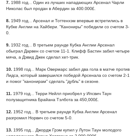
7.
1988 год... Один из лучших нападающих Арсенал Чарли
Николас был продан в Абердин за 400.000£.
8.
1949 год... Арсенал и Тоттенхэм впервые встретились в
Кубке Англии на Хайбери. "Канониры" победили со счетом 3-
0.
9.
1932 год... В третьем раунде Кубка Англии Арсенал
обыграл Дарвен со счетом 11-1. Клифф Бастин забил четыре
мяча, а Дэвид Джек сделал хет-трик.
10.
1998 год... Марк Овермарс забил два гола в матче против
Лидса, который завершился победой Арсенала со счетом 2-1
и помог "канонирам" сделать "дубль" в сезоне.
11.
1979 год... Терри Нейлл приобрел у Ипсвич Таун
полузащитника Брайана Тэлбота за 450,000£.
12.
1952 год... В третьем раунде Кубка Англии Арсенал
разгромил Норвич со счетом 5-0.
13.
1995 год... Джордж Грэм купил у Лутон Таун молодого