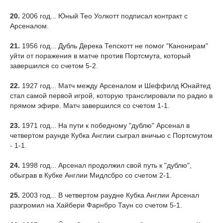
20.
2006 год... Юный Тео Уолкотт подписал контракт с
Арсеналом.
21.
1956 год... Дубль Дерека Тепскотт не помог "Канонирам"
уйти от поражения в матче против Портсмута, который
завершился со счетом 5-2.
22.
1927 год... Матч между Арсеналом и Шеффилд Юнайтед
стал самой первой игрой, которую транслировали по радио в
прямом эфире. Матч завершился со счетом 1-1.
23.
1971 год... На пути к победному "дублю" Арсенал в
четвертом раунде Кубка Англии сыграл вничью с Портсмутом
- 1-1.
24.
1998 год... Арсенал продолжил свой путь к "дублю",
обыграв в Кубке Англии Мидлсбро со счетом 2-1.
25.
2003 год... В четвертом раудне Кубка Англии Арсенал
разгромил на Хайбери Фарнбро Таун со счетом 5-1.