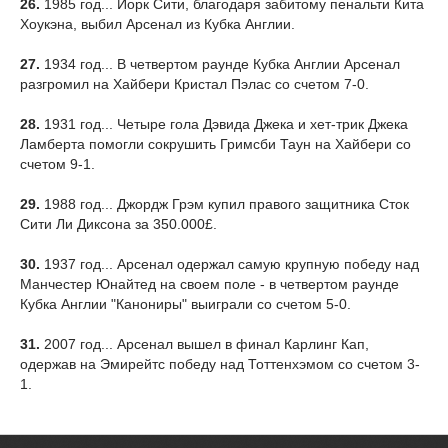
26.
1985 год... Йорк Сити, благодаря забитому пенальти Кита
Хоукэна, выбил Арсенал из Кубка Англии.
27.
1934 год... В четвертом раунде Кубка Англии Арсенал
разгромил на Хайбери Кристал Пэлас со счетом 7-0.
28.
1931 год... Четыре гола Дэвида Джека и хет-трик Джека
Ламберта помогли сокрушить Гримсби Таун на Хайбери со
счетом 9-1.
29.
1988 год... Джордж Грэм купил правого защитника Сток
Сити Ли Диксона за 350.000£.
30.
1937 год... Арсенал одержал самую крупную победу над
Манчестер Юнайтед на своем поле - в четвертом раунде
Кубка Англии "Канониры" выиграли со счетом 5-0.
31.
2007 год... Арсенал вышел в финал Карлинг Кап,
одержав на Эмирейтс победу над Тоттенхэмом со счетом 3-
1.