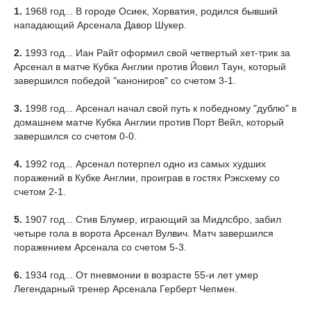
1.
1968 год... В городе Осиек, Хорватия, родился бывший
нападающий Арсенала Давор Шукер.
2.
1993 год... Иан Райт оформил свой четвертый хет-трик за
Арсенал в матче Кубка Англии против Йовил Таун, который
завершился победой "канониров" со счетом 3-1.
3.
1998 год... Арсенал начал свой путь к победному "дублю" в
домашнем матче Кубка Англии против Порт Вейл, который
завершился со счетом 0-0.
4.
1992 год... Арсенал потерпел одно из самых худших
поражений в Кубке Англии, проиграв в гостях Рэксхему со
счетом 2-1.
5.
1907 год... Стив Блумер, играющий за Мидлсбро, забил
четыре гола в ворота Арсенал Вулвич. Матч завершился
поражением Арсенала со счетом 5-3.
6.
1934 год... От пневмонии в возрасте 55-и лет умер
Легендарный тренер Арсенала Герберт Чепмен.