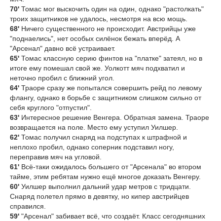
70'
Томас мог выскочить один на один, однако "растолкать"
троих защитников не удалось, несмотря на всю мощь.
68'
Ничего существенного не происходит. Австрийцы уже
"поднаелись", нет особых силёнок бежать вперёд. А
"Арсенал" давно всё устраивает.
65'
Томас классную серию финтов на "платке" затеял, но в
итоге ему помешал свой же. Уолкотт мяч подхватил и
неточно пробил с ближний угол.
64'
Траоре сразу же попытался совершить рейд по левому
флангу, однако в борьбе с защитником слишком сильно от
себя круглого "отпустил".
63'
Интересное решение Венгера. Обратная замена. Траоре
возвращается на поле. Место ему уступил Уилшер.
62'
Томас получил снаряд на подступах к штрафной и
неплохо пробил, однако соперник подставил ногу,
переправив мяч на угловой.
61'
Всё-таки ожидалось большего от "Арсенала" во втором
тайме, этим ребятам нужно ещё многое доказать Венгеру.
60'
Уилшер выполнил дальний удар метров с тридцати.
Снаряд полетел прямо в девятку, но кипер австрийцев
справился.
59'
"Арсенал" забивает всё, что создаёт. Класс сегодняшних