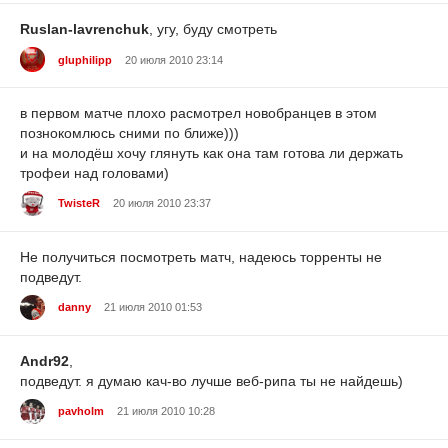
Ruslan-lavrenchuk
, угу, буду смотреть
gluphilipp
20 июля 2010 23:14
в первом матче плохо расмотрел новобранцев в этом
познокомлюсь сними по ближе)))
и на молодёш хочу глянуть как она там готова ли держать
трофеи над головами)
TwisteR
20 июля 2010 23:37
Не получиться посмотреть матч, надеюсь торренты не
подведут.
danny
21 июля 2010 01:53
Andr92
,
подведут. я думаю кач-во лучше веб-рипа ты не найдешь)
pavholm
21 июля 2010 10:28