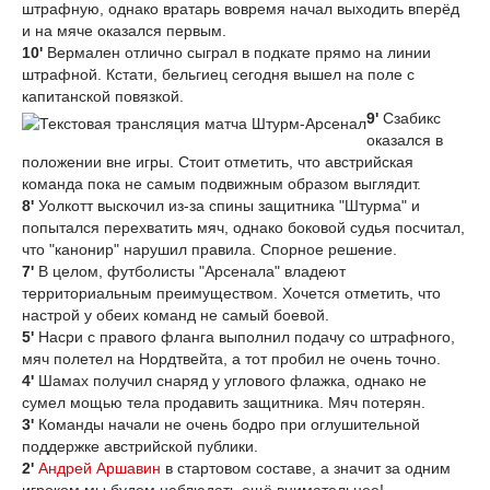
штрафную, однако вратарь вовремя начал выходить вперёд
и на мяче оказался первым.
10'
Вермален отлично сыграл в подкате прямо на линии
штрафной. Кстати, бельгиец сегодня вышел на поле с
капитанской повязкой.
9'
Сзабикс
оказался в
положении вне игры. Стоит отметить, что австрийская
команда пока не самым подвижным образом выглядит.
8'
Уолкотт выскочил из-за спины защитника "Штурма" и
попытался перехватить мяч, однако боковой судья посчитал,
что "канонир" нарушил правила. Спорное решение.
7'
В целом, футболисты "Арсенала" владеют
территориальным преимуществом. Хочется отметить, что
настрой у обеих команд не самый боевой.
5'
Насри с правого фланга выполнил подачу со штрафного,
мяч полетел на Нордтвейта, а тот пробил не очень точно.
4'
Шамах получил снаряд у углового флажка, однако не
сумел мощью тела продавить защитника. Мяч потерян.
3'
Команды начали не очень бодро при оглушительной
поддержке австрийской публики.
2'
Андрей Аршавин
в стартовом составе, а значит за одним