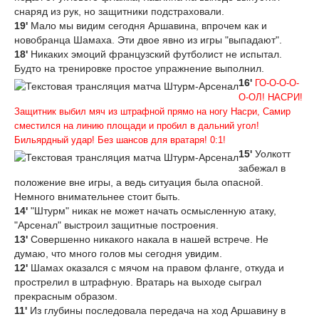
снаряд из рук, но защитники подстраховали.
19'
Мало мы видим сегодня Аршавина, впрочем как и
новобранца Шамаха. Эти двое явно из игры "выпадают".
18'
Никаких эмоций французский футболист не испытал.
Будто на тренировке простое упражнение выполнил.
16'
ГО-О-О-О-
О-ОЛ! НАСРИ!
Защитник выбил мяч из штрафной прямо на ногу Насри, Самир
сместился на линию площади и пробил в дальний угол!
Бильярдный удар! Без шансов для вратаря! 0:1!
15'
Уолкотт
забежал в
положение вне игры, а ведь ситуация была опасной.
Немного внимательнее стоит быть.
14'
"Штурм" никак не может начать осмысленную атаку,
"Арсенал" выстроил защитные построения.
13'
Совершенно никакого накала в нашей встрече. Не
думаю, что много голов мы сегодня увидим.
12'
Шамах оказался с мячом на правом фланге, откуда и
прострелил в штрафную. Вратарь на выходе сыграл
прекрасным образом.
11'
Из глубины последовала передача на ход Аршавину в