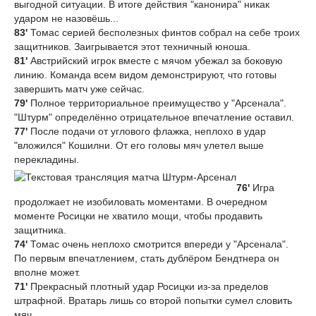
выгодной ситуации. В итоге действия "канонира" никак
ударом не назовёшь...
83'
Томас серией бесполезных финтов собрал на себе троих
защитников. Заигрывается этот техничный юноша.
81'
Австрийский игрок вместе с мячом убежал за боковую
линию. Команда всем видом демонстрируют, что готовы
завершить матч уже сейчас.
79'
Полное территориальное преимущество у "Арсенала".
"Штурм" определённо отрицательное впечатление оставил.
77'
После подачи от углового флажка, неплохо в удар
"вложился" Кошилни. От его головы мяч улетел выше
перекладины.
76'
Игра
продолжает не изобиловать моментами. В очередном
моменте Росицки не хватило мощи, чтобы продавить
защитника.
74'
Томас очень неплохо смотрится впереди у "Арсенала".
По первым впечатлением, стать дублёром Бендтнера он
вполне может.
71'
Прекрасный плотный удар Росицки из-за пределов
штрафной. Вратарь лишь со второй попытки сумел словить
мяч.