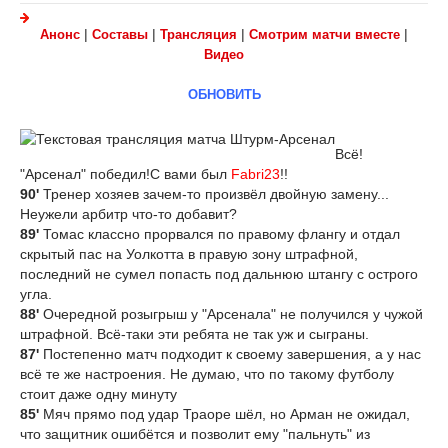
|
|
|
|
Анонс
Составы
Трансляция
Смотрим матчи вместе
Видео
ОБНОВИТЬ
Всё!
"Арсенал" победил!С вами был
Fabri23
!!
90'
Тренер хозяев зачем-то произвёл двойную замену...
Неужели арбитр что-то добавит?
89'
Томас классно прорвался по правому флангу и отдал
скрытый пас на Уолкотта в правую зону штрафной,
последний не сумел попасть под дальнюю штангу с острого
угла.
88'
Очередной розыгрыш у "Арсенала" не получился у чужой
штрафной. Всё-таки эти ребята не так уж и сыграны.
87'
Постепенно матч подходит к своему завершения, а у нас
всё те же настроения. Не думаю, что по такому футболу
стоит даже одну минуту
85'
Мяч прямо под удар Траоре шёл, но Арман не ожидал,
что защитник ошибётся и позволит ему "пальнуть" из