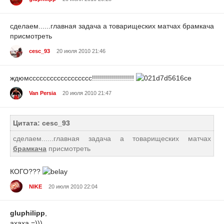
сделаем......главная задача а товарищеских матчах брамкача
присмотреть
cesc_93
20 июля 2010 21:46
ждюмсссссссссссссссссс!!!!!!!!!!!!!!!!!!!!!
Van Persia
20 июля 2010 21:47
Цитата: cesc_93
сделаем......главная задача а товарищеских матчах
брамкача
присмотреть
КОГО???
NIKE
20 июля 2010 22:04
gluphilipp
,
ахаха =)))