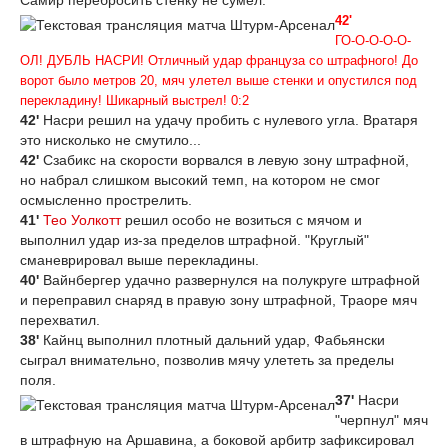
Самир перебросить стенку не сумел.
42'
ГО-О-О-О-О-
ОЛ! ДУБЛЬ НАСРИ! Отличный удар француза со штрафного! До
ворот было метров 20, мяч улетел выше стенки и опустился под
перекладину! Шикарный выстрел! 0:2
42'
Насри решил на удачу пробить с нулевого угла. Вратаря
это нисколько не смутило...
42'
Сзабикс на скорости ворвался в левую зону штрафной,
но набрал слишком высокий темп, на котором не смог
осмысленно прострелить.
41'
Тео Уолкотт
решил особо не возиться с мячом и
выполнил удар из-за пределов штрафной. "Круглый"
сманеврировал выше перекладины.
40'
Вайнбергер удачно развернулся на полукруге штрафной
и переправил снаряд в правую зону штрафной, Траоре мяч
перехватил.
38'
Кайнц выполнил плотный дальний удар, Фабьянски
сыграл внимательно, позволив мячу улететь за пределы
поля.
37'
Насри
"черпнул" мяч
в штрафную на Аршавина, а боковой арбитр зафиксировал