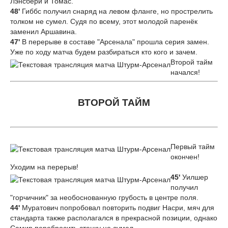
Лэнсбери и Томас.
48'
Гиббс получил снаряд на левом фланге, но прострелить
толком не сумел. Судя по всему, этот молодой паренёк
заменил Аршавина.
47'
В перерыве в составе "Арсенала" прошла серия замен.
Уже по ходу матча будем разбираться кто кого и зачем.
Второй тайм
начался!
ВТОРОЙ ТАЙМ
Первый тайм
окончен!
Уходим на перерыв!
45'
Уилшер
получил
"горчичник" за необоснованную грубость в центре поля.
44'
Муратович попробовал повторить подвиг Насри, мяч для
стандарта также располагался в прекрасной позиции, однако