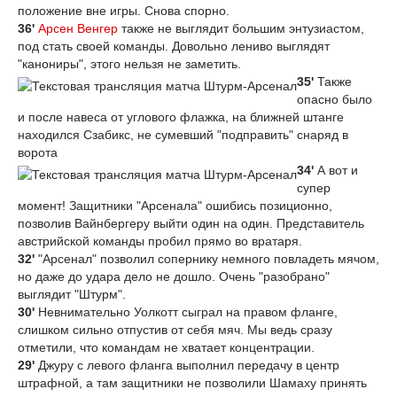
положение вне игры. Снова спорно.
36'
Арсен Венгер
также не выглядит большим энтузиастом,
под стать своей команды. Довольно лениво выглядят
"канониры", этого нельзя не заметить.
35'
Также
опасно было
и после навеса от углового флажка, на ближней штанге
находился Сзабикс, не сумевший "подправить" снаряд в
ворота
34'
А вот и
супер
момент! Защитники "Арсенала" ошибись позиционно,
позволив Вайнбергеру выйти один на один. Представитель
австрийской команды пробил прямо во вратаря.
32'
"Арсенал" позволил сопернику немного повладеть мячом,
но даже до удара дело не дошло. Очень "разобрано"
выглядит "Штурм".
30'
Невнимательно Уолкотт сыграл на правом фланге,
слишком сильно отпустив от себя мяч. Мы ведь сразу
отметили, что командам не хватает концентрации.
29'
Джуру с левого фланга выполнил передачу в центр
штрафной, а там защитники не позволили Шамаху принять