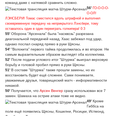
команд даже с натяжкой сравнить сложно.
56'
ГО-О-О-О-
О-ОЛ!
ЛЭНСБЕРИ! Томас сместился вдоль штрафной и выполнил
своевременную передачу на неприкрытого Лэнсбери, тому
оставалось один в один переиграть голкипера! 0:3
55'
Оборона "Арсенала" была "насквозь" разрезана
диагональной передачей назад, Хаас забежал под удар,
однако послал снаряд прямо в руки Щясны.
54'
"Волокита" первого тайма продолжилась и во втором. Не
самым выразительным образом выглядят оба коллектива.
52'
После подачи углового итог "Штурма" выиграл верховую
борьбу и головой пробил прямо в руки Щясны.
51'
В составе "Штурма" также прошли замены, но их
восстановить будет ещё сложнее. Сами понимаете,
уважаемые друзья, товарищеский матч - информативности
никакой.
50'
Получается, что
Арсен Венгер
сразу использован все 7
замен. Шамаха на острие атаки тоже не видно.
49'
Кроме
Гиббса на
поле ещё появились Щясны, Кошилни, Росицки, Истмонд,