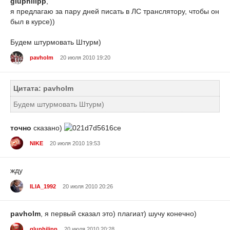
gluphilipp
,
я предлагаю за пару дней писать в ЛС транслятору, чтобы он
был в курсе))
Будем штурмовать Штурм)
pavholm
20 июля 2010 19:20
Цитата: pavholm
Будем штурмовать Штурм)
точно
сказано)
NIKE
20 июля 2010 19:53
жду
ILIA_1992
20 июля 2010 20:26
pavholm
, я первый сказал это) плагиат) шучу конечно)
gluphilipp
20 июля 2010 20:28