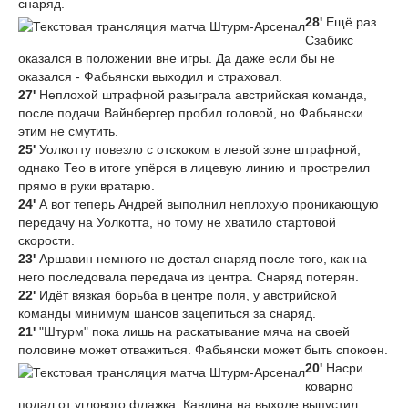
снаряд.
28'
Ещё раз
Сзабикс
оказался в положении вне игры. Да даже если бы не
оказался - Фабьянски выходил и страховал.
27'
Неплохой штрафной разыграла австрийская команда,
после подачи Вайнбергер пробил головой, но Фабьянски
этим не смутить.
25'
Уолкотту повезло с отскоком в левой зоне штрафной,
однако Тео в итоге упёрся в лицевую линию и прострелил
прямо в руки вратарю.
24'
А вот теперь Андрей выполнил неплохую проникающую
передачу на Уолкотта, но тому не хватило стартовой
скорости.
23'
Аршавин немного не достал снаряд после того, как на
него последовала передача из центра. Снаряд потерян.
22'
Идёт вязкая борьба в центре поля, у австрийской
команды минимум шансов зацепиться за снаряд.
21'
"Штурм" пока лишь на раскатывание мяча на своей
половине может отважиться. Фабьянски может быть спокоен.
20'
Насри
коварно
подал от углового флажка, Кавлина на выходе выпустил