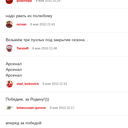
gluphilipp
8 мая 2010 20:24
надо рвать их полюбому
rezvan
8 мая 2010 21:43
Возьмём три пухлых под закрытие сезона...
TwisteR
8 мая 2010 21:48
Арсенал
Арсенал
Арсенал
vlad_bobovich
8 мая 2010 21:51
Победим, за Родину!)))
belarussian-gunner
8 мая 2010 22:17
вперед за победой