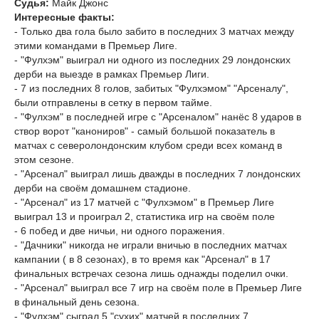
Судья:
Майк Джонс
Интересные факты:
- Только два гола было забито в последних 3 матчах между
этими командами в Премьер Лиге.
- "Фулхэм" выиграл ни одного из последних 29 лондонских
дерби на выезде в рамках Премьер Лиги.
- 7 из последних 8 голов, забитых "Фулхэмом" "Арсеналу",
были отправлены в сетку в первом тайме.
- "Фулхэм" в последней игре с "Арсеналом" нанёс 8 ударов в
створ ворот "канониров" - самый большой показатель в
матчах с северолондонским клубом среди всех команд в
этом сезоне.
- "Арсенал" выиграл лишь дважды в последних 7 лондонских
дерби на своём домашнем стадионе.
- "Арсенал" из 17 матчей с "Фулхэмом" в Премьер Лиге
выиграл 13 и проиграл 2, статистика игр на своём поле
- 6 побед и две ничьи, ни одного поражения.
- "Дачники" никогда не играли вничью в последних матчах
кампании ( в 8 сезонах), в то время как "Арсенал" в 17
финальных встречах сезона лишь однажды поделил очки.
- "Арсенал" выиграл все 7 игр на своём поле в Премьер Лиге
в финальный день сезона.
- "Фулхэм" сыграл 5 "сухих" матчей в последних 7