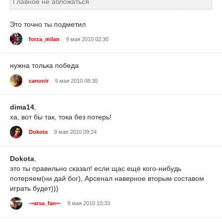
Главное не абложаться
Это точно ты подметил
forza_milan
9 мая 2010 02:30
нужна толька победа
canonir
9 мая 2010 08:30
dima14
,
ха, вот бы так, тока без потерь!
Dokota
9 мая 2010 09:24
Dokota
,
это ты правильно сказал! если щас ещё кого-нибудь
потеряем(ни дай бог), Арсенал наверное вторым составом
играть будет)))
-=arsa_fan=-
9 мая 2010 10:33