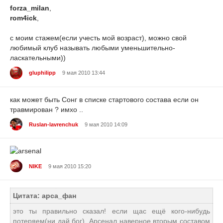
forza_milan
,
rom4ick
,
с моим стажем(если учесть мой возраст), можно свой
любимый клуб называть любыми уменьшительно-
ласкательными))
gluphilipp
9 мая 2010 13:44
как может быть Сонг в списке стартового состава если он
травмирован ? имхо ..
Ruslan-lavrenchuk
9 мая 2010 14:09
NIKE
9 мая 2010 15:20
Цитата: арса_фан
это ты правильно сказал! если щас ещё кого-нибудь
потеряем(ни дай бог), Арсенал наверное вторым составом