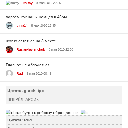
krutoy
8 мая 2010 22:25
порвём как наши немцев в 45ом
dima14
8 мая 2010 22:35
нужно остаться на 3 месте ..
Ruslan-lavrenchuk
8 мая 2010 22:58
Главное не абложаться
Rud
9 мая 2010 00:49
Цитата: gluphilipp
ВПЕРЁД,
АРСИК
!
как будто к ребенку обращаешься
Цитата: Rud