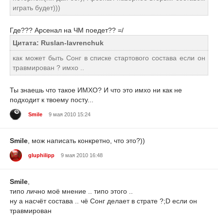
играть будет)))
Где??? Арсенал на ЧМ поедет?? =/
Цитата: Ruslan-lavrenchuk
как может быть Сонг в списке стартового состава если он
травмирован ? имхо ..
Ты знаешь что такое ИМХО? И что это имхо ни как не
подходит к твоему посту...
Smile
9 мая 2010 15:24
Smile
, мож написать конкретно, что это?))
gluphilipp
9 мая 2010 16:48
Smile
,
типо лично моё мнение .. типо этого ..
ну а насчёт состава .. чё Сонг делает в страте ?;D если он
травмирован