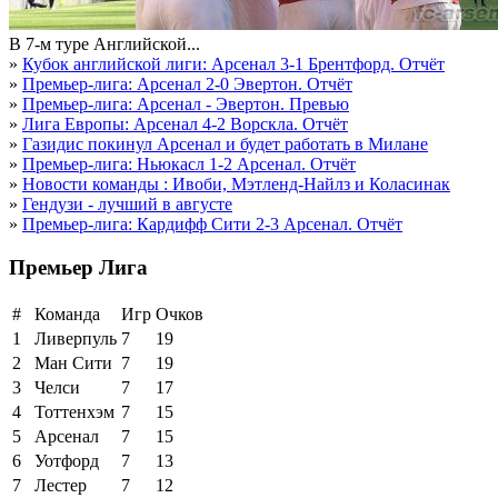
В 7-м туре Английской...
»
Кубок английской лиги: Арсенал 3-1 Брентфорд. Отчёт
»
Премьер-лига: Арсенал 2-0 Эвертон. Отчёт
»
Премьер-лига: Арсенал - Эвертон. Превью
»
Лига Европы: Арсенал 4-2 Ворскла. Отчёт
»
Газидис покинул Арсенал и будет работать в Милане
»
Премьер-лига: Ньюкасл 1-2 Арсенал. Отчёт
»
Новости команды : Ивоби, Мэтленд-Найлз и Коласинак
»
Гендузи - лучший в августе
»
Премьер-лига: Кардифф Сити 2-3 Арсенал. Отчёт
Премьер Лига
#
Команда
Игр
Очков
1
Ливерпуль
7
19
2
Ман Сити
7
19
3
Челси
7
17
4
Тоттенхэм
7
15
5
Арсенал
7
15
6
Уотфорд
7
13
7
Лестер
7
12