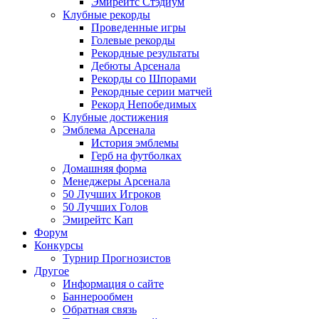
Эмирейтс Стэдиум
Клубные рекорды
Проведенные игры
Голевые рекорды
Рекордные результаты
Дебюты Арсенала
Рекорды со Шпорами
Рекордные серии матчей
Рекорд Непобедимых
Клубные достижения
Эмблема Арсенала
История эмблемы
Герб на футболках
Домашняя форма
Менеджеры Арсенала
50 Лучших Игроков
50 Лучших Голов
Эмирейтс Кап
Форум
Конкурсы
Турнир Прогнозистов
Другое
Информация о сайте
Баннерообмен
Обратная связь