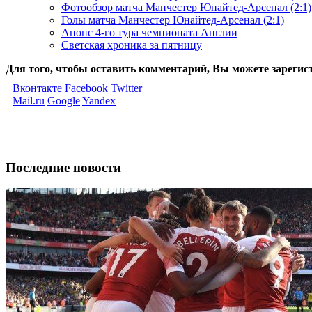
Фотообзор матча Манчестер Юнайтед-Арсенал (2:1)
Голы матча Манчестер Юнайтед-Арсенал (2:1)
Анонс 4-го тура чемпионата Англии
Светская хроника за пятницу
Для того, чтобы оставить комментарий, Вы можете зарегис
Вконтакте
Facebook
Twitter
Mail.ru
Google
Yandex
Последние новости