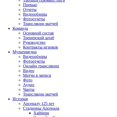
Таблица Премьер Лиги
Превью
Отчеты
Видеообзоры
Фотоотчеты
Трансляции матчей
Команда
Основной состав
Тренерский штаб
Руководство
Контракты игроков
Мультимедиа
Видеообзоры
Фотоотчеты
Онлайн трансляции
Видео
Матчи в записи
Фото
Аудио
Чанты
Трансляции матчей
История
Арсеналу 125 лет
Стадионы Арсенала
Хайбери